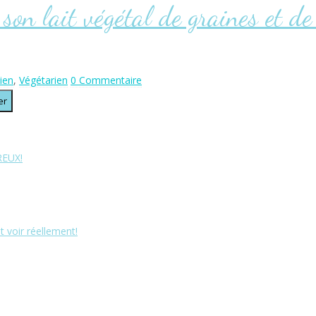
 son lait végétal de graines et de
ien
,
Végétarien
0 Commentaire
REUX!
t voir réellement!