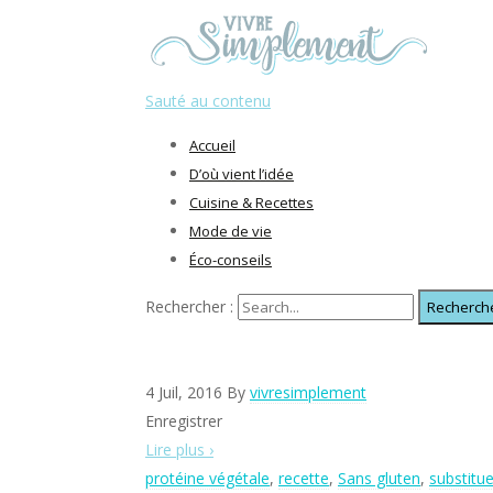
Sauté au contenu
Accueil
D’où vient l’idée
Cuisine & Recettes
Mode de vie
Éco-conseils
Rechercher :
4 Juil, 2016
By
vivresimplement
Enregistrer
Lire plus ›
protéine végétale
,
recette
,
Sans gluten
,
substitu