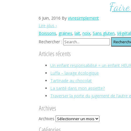
Faire
6 Juin, 2016
By
vivresimplement
Lire plus ›
Boissons
,
graines
,
lait
,
noix
,
Sans gluten
,
Végétal
Rechercher :
Articles récents
Un enfant responsabilisé = un enfant HEU
Luffa – lavage écologique
Tartinade au chocolat
La santé dans mon assiette?
Traverser la porte du jugement de l’autre e
Archives
Archives
Catégories