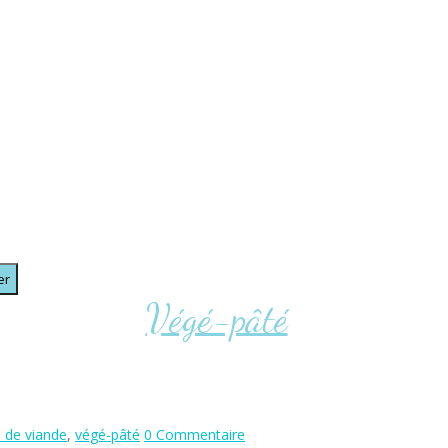
Végé-pâté
e de viande
,
végé-pâté
0 Commentaire