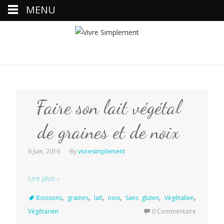
MENU
Faire son lait végétal
de graines et de noix
6 Juin, 2016
By
vivresimplement
Lire plus ›
,
,
,
,
,
,
Boissons
graines
lait
noix
Sans gluten
Végétalien
Végétarien
0 Commentaire