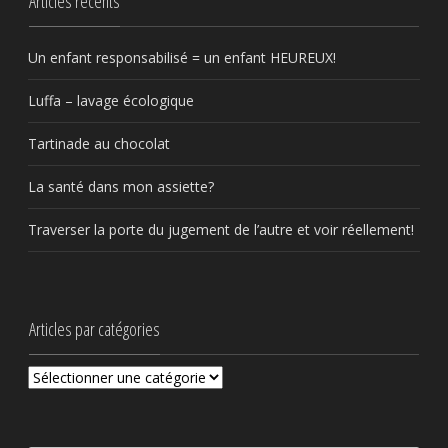
Articles récents
Un enfant responsabilisé = un enfant HEUREUX!
Luffa – lavage écologique
Tartinade au chocolat
La santé dans mon assiette?
Traverser la porte du jugement de l’autre et voir réellement!
Articles par catégories
Articles
par
catégories