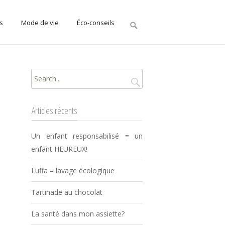
Rechercher
s
Mode de vie
Éco-conseils
:
Rechercher
:
Articles récents
Un enfant responsabilisé = un
enfant HEUREUX!
Luffa – lavage écologique
Tartinade au chocolat
La santé dans mon assiette?