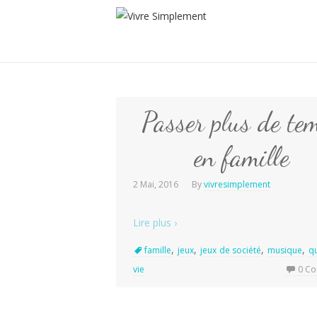
Passer plus de te
en famille
2 Mai, 2016
By
vivresimplement
Lire plus ›
,
,
,
,
famille
jeux
jeux de société
musique
qu
vie
0 C