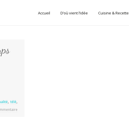
Sauté
Accueil
D’où vient l’idée
Cuisine & Recette
au
contenu
mps
,
,
alité
télé
ommentaire